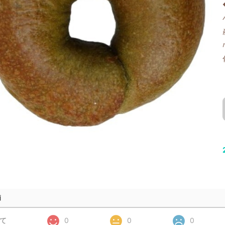
価
て
0
0
0