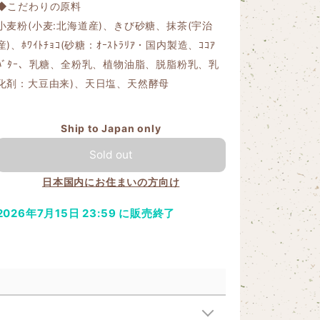
◆こだわりの原料
小麦粉(小麦:北海道産)、きび砂糖、抹茶(宇治
産)、ﾎﾜｲﾄﾁｮｺ(砂糖：ｵｰｽﾄﾗﾘｱ・国内製造、ｺｺｱ
ﾊﾞﾀｰ、乳糖、全粉乳、植物油脂、脱脂粉乳、乳
化剤：大豆由来)、天日塩、天然酵母
Ship to Japan only
Sold out
日本国内にお住まいの方向け
2026年7月15日 23:59 に販売終了