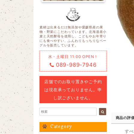
素材は出来るだけ無添加や愛媛県産の果
物・野菜にこだわっています。北海道産小
麦と天然酵母を使用し、こどもやお年寄り
にも食べやすい、ふんわりもっちりなベー
グルを販売しています。
水・土曜日 11:00 OPEN！
089-989-7946
店舗でのお取り置きやご予約
は現在承っておりません。申
し訳ございません。
商品の評
Category
すべ