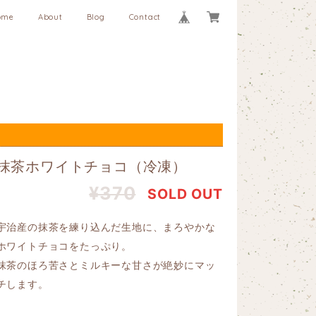
ome
About
Blog
Contact
抹茶ホワイトチョコ（冷凍）
¥370
SOLD OUT
宇治産の抹茶を練り込んだ生地に、まろやかな
ホワイトチョコをたっぷり。
抹茶のほろ苦さとミルキーな甘さが絶妙にマッ
チします。